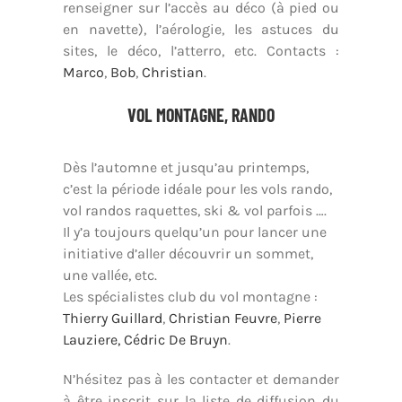
renseigner sur l’accès au déco (à pied ou
en navette), l’aérologie, les astuces du
sites, le déco, l’atterro, etc. Contacts :
Marco
,
Bob
,
Christian
.
VOL MONTAGNE, RANDO
Dès l’automne et jusqu’au printemps,
c’est la période idéale pour les vols rando,
vol randos raquettes, ski & vol parfois ….
Il y’a toujours quelqu’un pour lancer une
initiative d’aller découvrir un sommet,
une vallée, etc.
Les spécialistes club du vol montagne :
Thierry Guillard
,
Christian Feuvre
,
Pierre
Lauziere,
Cédric De Bruyn
.
N’hésitez pas à les contacter et demander
à être inscrit sur la liste de diffusion du